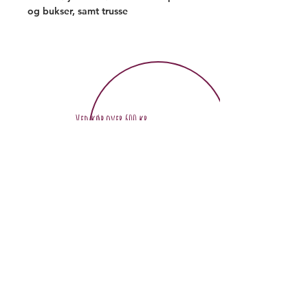
og bukser, samt trusse
Ved køb over 600 kr
Gratis fragt
Følg os på facebook og få meget mere inspiration
Tilmeld nyhedsmail og hold dig opdateret
på nyheder