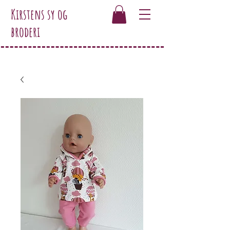
Kirstens sy og
broderi