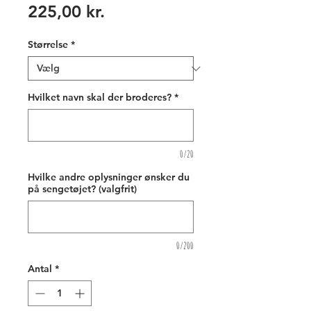
Pris
225,00 kr.
Størrelse
*
Hvilket navn skal der broderes?
*
0/20
Hvilke andre oplysninger ønsker du
på sengetøjet? (valgfrit)
0/200
Antal
*