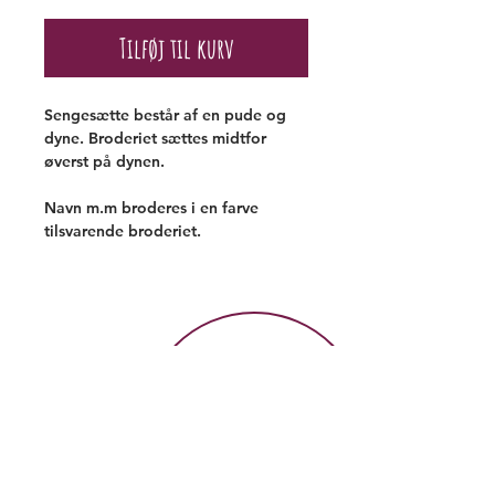
Tilføj til kurv
Sengesætte består af en pude og
dyne. Broderiet sættes midtfor
øverst på dynen.
Navn m.m broderes i en farve
tilsvarende broderiet.
Ved køb over 600 kr
Gratis fragt